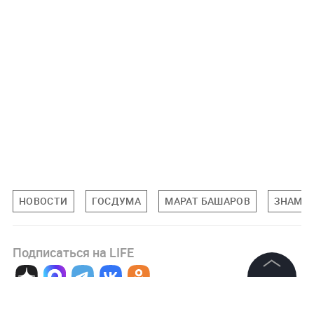
НОВОСТИ
ГОСДУМА
МАРАТ БАШАРОВ
ЗНАМЕ
Подписаться на LIFE
©
2026
News Media Holding.
Все права защищены
0