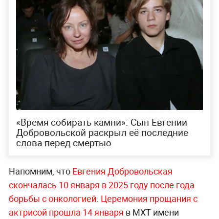
«Время собирать камни»: Сын Евгении
Добровольской раскрыл её последние
слова перед смертью
Напомним, что
Евгения Добровольская
скончалась 10 января в 2025 году после года
борьбы с онкологией
.
Церемония прощания с
актрисой прошла 14 января
в МХТ имени