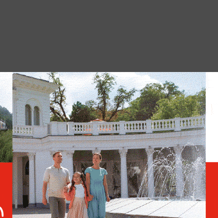
 будем оценивать как нынешнюю
её дальнейшего эскалационного развития»,
 МИД.
Захарова: Воспевая УПА*,
Зеленский показал
полякам нечто хуже
среднего пальца