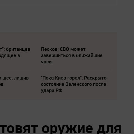
т": британцев
Песков: СВО может
одящее в
завершиться в ближайшие
часы
о шее, лишив
"Пока Киев горел". Раскрыто
ов
состояние Зеленского после
удара РФ
отовят оружие для