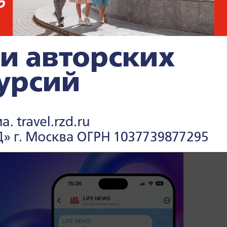
НАТО и киевский режим взяли курс на
о массированно поражать российские
онта
. Дипломат указала на свежую
на официальных интернет-площадках
 представительство на Украине.
нах и их лидерах —
читайте в разделе