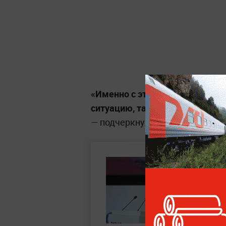
«Именно с этих позиций мы и
ситуацию, так и перспективы 
— подчеркнула представитель