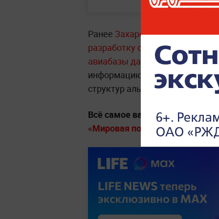
Ранее
Захарова заявляла, что 
разработку оружия, способног
авиабазы далеко за линией фр
информацию, опубликованную 
структур альянса, включая его
Всё самое важное о мире, стра
«Мировая политика» на Life.ru.