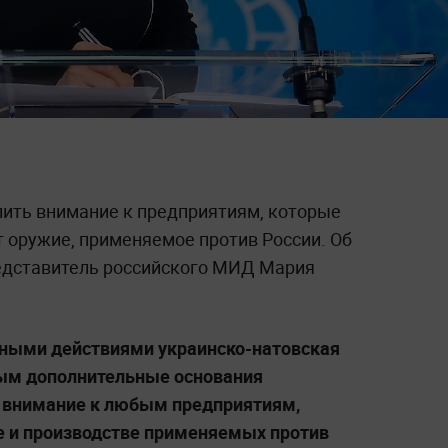
лить внимание к предприятиям, которые
 оружие, применяемое против России. Об
едставитель российского МИД Мария
вными действиями украинско-натовская
ным дополнительные основания
 внимание к любым предприятиям,
е и производстве применяемых против