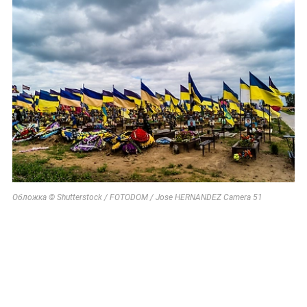
Обложка © Shutterstock / FOTODOM / Jose HERNANDEZ Camera 51