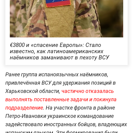
€3800 и «спасение Европы»: Стало
известно, как латиноамериканских
наёмников заманивают в пехоту ВСУ
Ранее группа испаноязычных наёмников,
привлечённая ВСУ для удержания позиций в
Харьковской области,
частично отказалась
выполнять поставленные задачи и покинула
подразделение
. На участке фронта в районе
Петро-Ивановки украинское командование
задействовало иностранных бойцов, владеющих
испанским языком. Эти формирования были