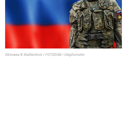
Обложка © Shutterstock / FOTODOM / OlegDoroshin