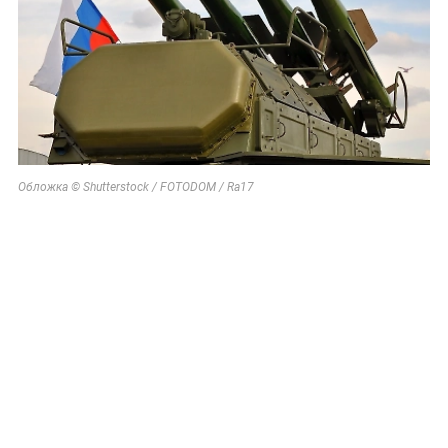
Обложка © Shutterstock / FOTODOM / Ra17