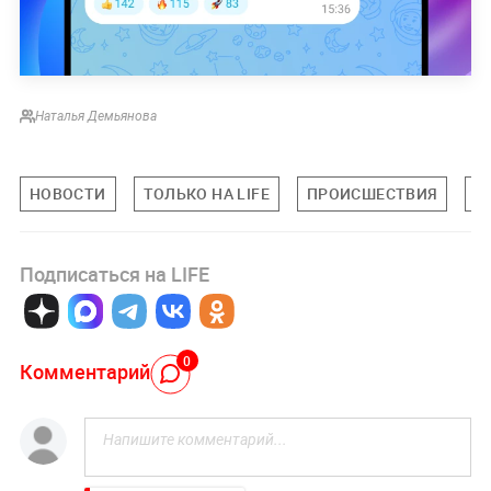
Наталья Демьянова
НОВОСТИ
ТОЛЬКО НА LIFE
ПРОИСШЕСТВИЯ
Ч
Подписаться на LIFE
0
Комментарий