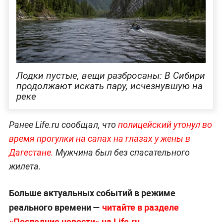
Лодки пустые, вещи разбросаны: В Сибири
продолжают искать пару, исчезнувшую на
реке
Ранее Life.ru сообщал, что
полицейский утонул во
время прогулки на сапах на глазах у жены в
Дагестане.
Мужчина был без спасательного
жилета.
Больше актуальных событий в режиме
реального времени —
читайте в разделе
«Последние новости» на Life.ru
.