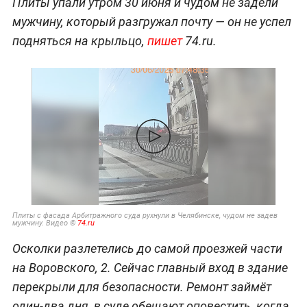
Плиты упали утром 30 июня и чудом не задели
мужчину, который разгружал почту — он не успел
подняться на крыльцо,
пишет
74.ru.
Плиты с фасада Арбитражного суда рухнули в Челябинске, чудом не задев
мужчину. Видео ©
74.ru
Осколки разлетелись до самой проезжей части
на Воровского, 2. Сейчас главный вход в здание
перекрыли для безопасности. Ремонт займёт
один-два дня, в суде обещают оповестить, когда