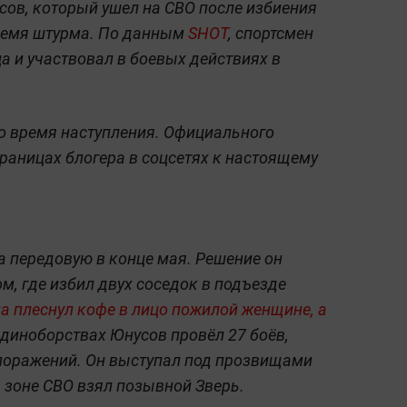
ов, который ушел на СВО после избиения
время штурма. По данным
SHOT
, спортсмен
а и участвовал в боевых действиях в
о время наступления. Официального
траницах блогера в соцсетях к настоящему
а передовую в конце мая. Решение он
м, где избил двух соседок в подъезде
а плеснул кофе в лицо пожилой женщине, а
диноборствах Юнусов провёл 27 боёв,
 поражений. Он выступал под прозвищами
в зоне СВО взял позывной Зверь.