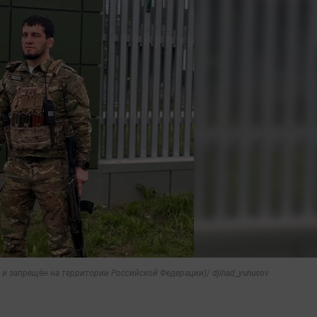
 и запрещён на территории Российской Федерации)/ djihad_yunusov