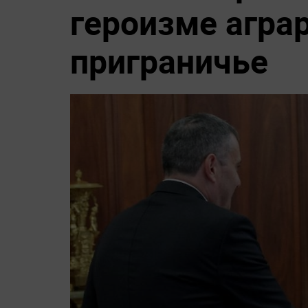
героизме агра
приграничье