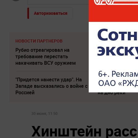
Авторизоваться
НОВОСТИ ПАРТНЕРОВ
Рубио отреагировал на
Песков: СВО мо
требование перестать
завершиться в 
накачивать ВСУ оружием
часы
"Придется нанести удар". На
Неизвестное су
Западе высказались о войне с
утащило 15-летн
Россией
на дно реки
30 июня, 11:50
Хинштейн расс