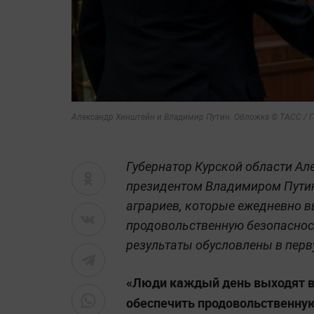
Александр Хинштейн и Владимир Путин. Обложка © ТАСС / 
Губернатор Курской области Ал
президентом Владимиром Путин
аграриев, которые ежедневно в
продовольственную безопасност
результаты обусловлены в пер
«Люди каждый день выходят в 
обеспечить продовольственную