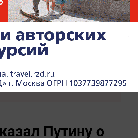
жет
Украина осталась без топлива
ближайшие
и моря
щество
Киев обречён: особые войска
его рыбака
зашли в Чернигов
казал Путину о