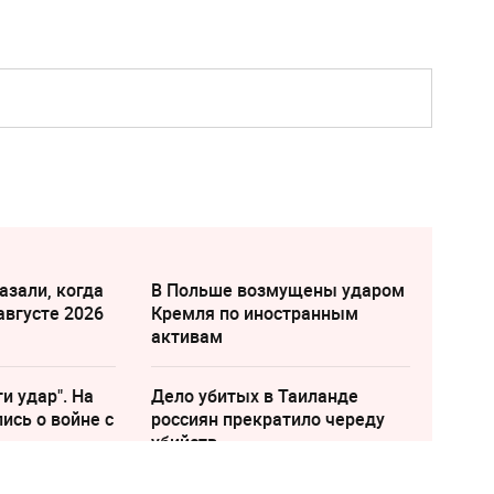
азали, когда
В Польше возмущены ударом
августе 2026
Кремля по иностранным
активам
и удар". На
Дело убитых в Таиланде
ись о войне с
россиян прекратило череду
убийств