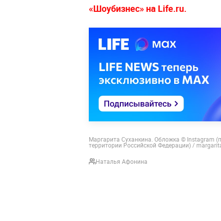
«Шоубизнес» на Life.ru.
Маргарита Суханкина. Обложка © Instagram (
территории Российской Федерации) / margarit
Наталья Афонина