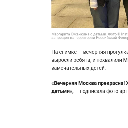
Маргарита Суханкина с детьми. Фото © Ins
запрещён на территории Российской Федера
На снимке — вечерняя прогулка
выросли ребята, и похвалили М
замечательных детей.
«Вечерняя Москва прекрасна! 
детьми»,
— подписала фото арт