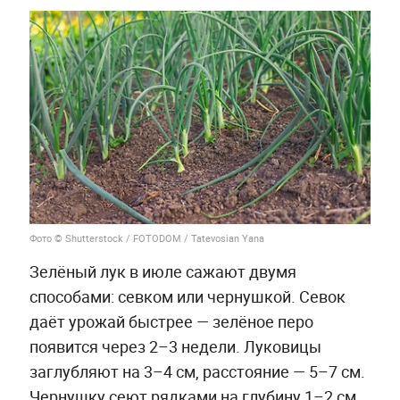
Фото © Shutterstock / FOTODOM / Tatevosian Yana
Зелёный лук в июле сажают двумя
способами: севком или чернушкой. Севок
даёт урожай быстрее — зелёное перо
появится через 2–3 недели. Луковицы
заглубляют на 3–4 см, расстояние — 5–7 см.
Чернушку сеют рядками на глубину 1–2 см