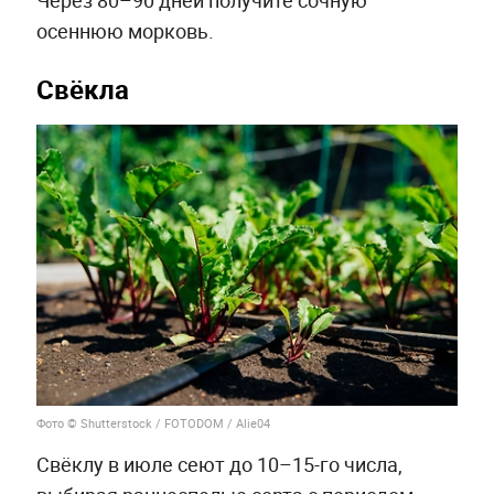
Через 80–90 дней получите сочную
осеннюю морковь.
Свёкла
Фото © Shutterstock / FOTODOM / Alie04
Свёклу в июле сеют до 10–15-го числа,