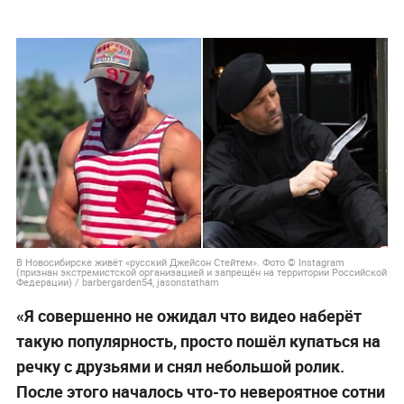
В Новосибирске живёт «русский Джейсон Стейтем». Фото © Instagram
(признан экстремистской организацией и запрещён на территории Российской
Федерации) / barbergarden54, jasonstatham
«Я совершенно не ожидал что видео наберёт
такую популярность, просто пошёл купаться на
речку с друзьями и снял небольшой ролик.
После этого началось что-то невероятное сотни