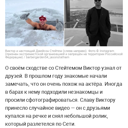
Виктор и настоящий Джейсон Стейтем (слева направо). Фото © Instagram
(признан экстремистской организацией и запрещён на территории Российской
Федерации) / barbergarden54, jasonstatham
О своём сходстве со Стейтемом Виктор узнал от
друзей. В прошлом году знакомые начали
замечать, что он очень похож на актёра. Иногда
в барах к нему подходили незнакомцы и
просили сфотографироваться. Славу Виктору
принесло случайное видео — он с друзьями
купался на речке и снял небольшой ролик,
который разлетелся по Сети.