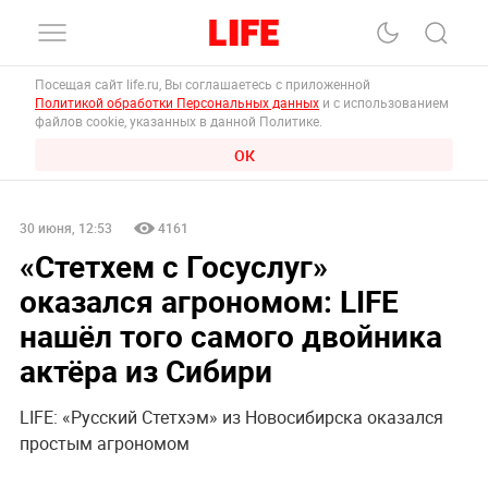
Посещая сайт life.ru, Вы соглашаетесь с приложенной
Политикой обработки Персональных данных
и с использованием
файлов cookie, указанных в данной Политике.
ОК
30 июня, 12:53
4161
«Стетхем с Госуслуг»
оказался агрономом: LIFE
нашёл того самого двойника
актёра из Сибири
LIFE: «Русский Стетхэм» из Новосибирска оказался
простым агрономом