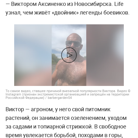
— Виктором Аксиненко из Новосибирска. Life
узнал, чем живёт «двойник» легенды боевиков.
То самое видео, ставшее причиной внезапной популярности Виктора. Видео ©
Instagram (признан экстремистской организацией и запрещён на территории
Российской Федерации) / barbergarden54
Виктор — агроном, у него свой питомник
растений, он занимается озеленением, уходом
за садами и топиарной стрижкой. В свободное
время увлекается борьбой, походами в горы,