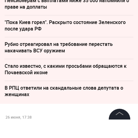
Пенсионерам с выплатами ниже 35 000 напомнили о
праве на доплаты
"Пока Киев горел". Раскрыто состояние Зеленского
после удара РФ
Рубио отреагировал на требование перестать
накачивать ВСУ оружием
Стало известно, с какими просьбами обращаются к
Почаевской иконе
В РПЦ ответили на скандальные слова депутата о
женщинах
26 июня, 17:38
Предсказание сработало:
©
2026
News Media Holding.
Все права защищены
Пенсионер сорвал куш в