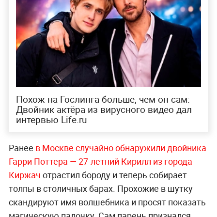
Похож на Гослинга больше, чем он сам:
Двойник актёра из вирусного видео дал
интервью Life.ru
Ранее
в Москве случайно обнаружили двойника
Гарри Поттера — 27-летний Кирилл из города
Киржач
отрастил бороду и теперь собирает
толпы в столичных барах. Прохожие в шутку
скандируют имя волшебника и просят показать
магическую палочку. Сам парень признался,