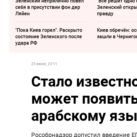
Зеленский неприлично повел
"Все решит одно 
cебя в присутствии фон дер
Зеленский откр
Ляйен
правду
"Пока Киев горел". Раскрыто
Киев обречён: о
состояние Зеленского после
зашли в Черниго
удара РФ
23 июня, 23:11
Стало известно
может появить
арабскому язы
Рособрнадзор допустил введение ЕГ