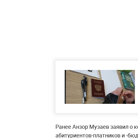
Ранее Анзор Музаев заявил о к
абитуриентов-платников и -бю