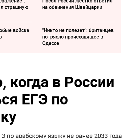
сражение".
Посол России жестко ответил
ыл страшную
на обвинения Швейцарии
собые войска
"Никто не полезет": британцев
в
потрясло происходящее в
Одессе
, когда в России
ся ЕГЭ по
ку
Э по арабскому языку не ранее 2033 года