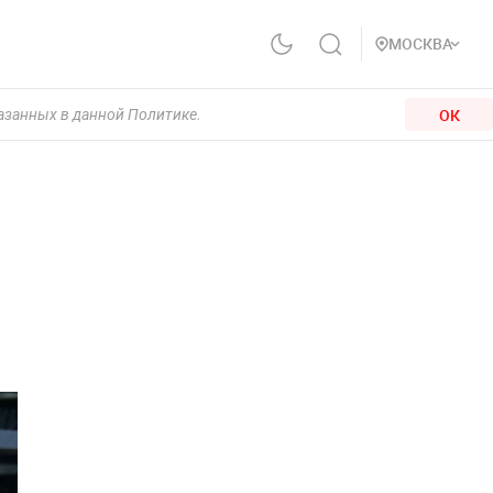
МОСКВА
ОК
казанных в данной Политике.