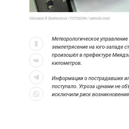
Обложка © Shutterstock / FOTODOM / samoila ionut
Метеорологическое управление
землетрясение на юго-западе с
произошёл в префектуре Миядза
километров.
Информации о пострадавших ил
поступало. Угроза цунами не о
исключили риск возникновения