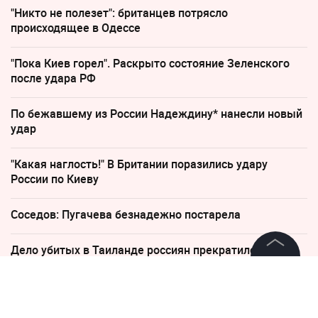
"Никто не полезет": британцев потрясло
происходящее в Одессе
"Пока Киев горел". Раскрыто состояние Зеленского
после удара РФ
По бежавшему из России Надеждину* нанесли новый
удар
"Какая наглость!" В Британии поразились удару
России по Киеву
Соседов: Пугачева безнадежно постарела
Дело убитых в Таиланде россиян прекратило череду
убийств
©
2026
News Media Holding.
Все права защищены
30 июня, 13:43