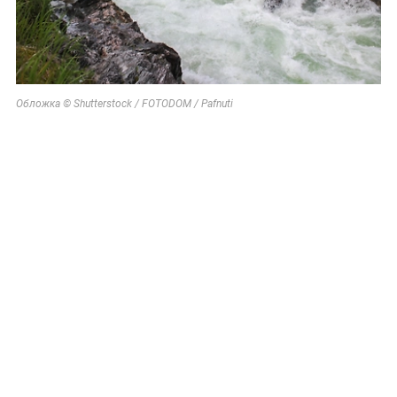
Обложка © Shutterstock / FOTODOM / Pafnuti