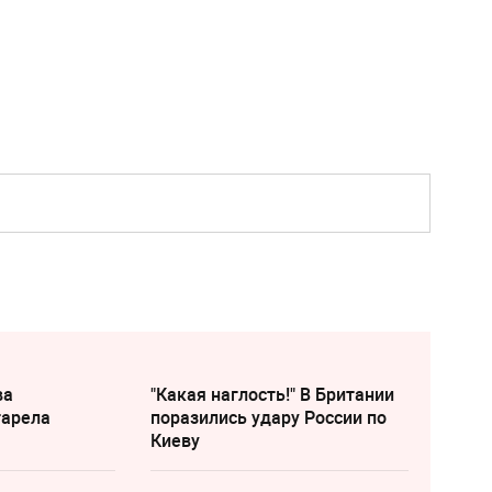
ва
"Какая наглость!" В Британии
тарела
поразились удару России по
Киеву