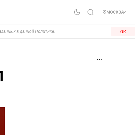
МОСКВА
ОК
казанных в данной Политике.
П
и