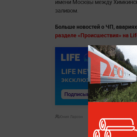
имени Москвы между Химкинс
заливом.
Больше новостей о ЧП, авария
разделе «Происшествия» на Lif
Юния Ларсон