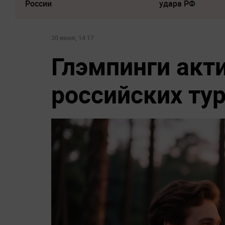
России
удара РФ
30 июня, 14:17
Глэмпинги акт
российских тур