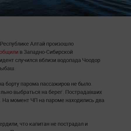
в Республике Алтай произошло
ообщили
в Западно-Сибирской
цидент случился вблизи водопада Чоодор
тыбаш.
а борту парома пассажиров не было.
ельно выбраться на берег. Пострадавших
. На момент ЧП на пароме находились два
рдили, что капитан не пострадал и