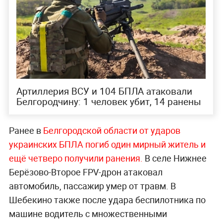
Артиллерия ВСУ и 104 БПЛА атаковали
Белгородчину: 1 человек убит, 14 ранены
Ранее в
Белгородской области от ударов
украинских БПЛА погиб один мирный житель и
ещё четверо получили ранения.
В селе Нижнее
Берёзово-Второе FPV-дрон атаковал
автомобиль, пассажир умер от травм. В
Шебекино также после удара беспилотника по
машине водитель с множественными