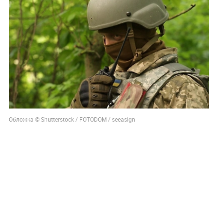
Обложка © Shutterstock / FOTODOM / seeasign