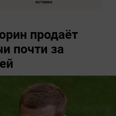
активам
орин продаёт
и почти за
ей