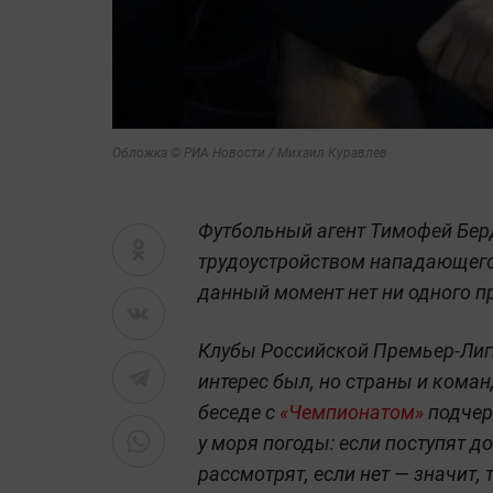
Обложка © РИА Новости / Михаил Куравлев
Футбольный агент Тимофей Бер
трудоустройством нападающего 
данный момент нет ни одного п
Клубы Российской Премьер-Лиг
интерес был, но страны и коман
беседе с
«Чемпионатом»
подчерк
у моря погоды: если поступят д
рассмотрят, если нет — значит, 