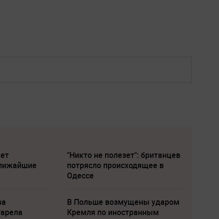
жет
"Никто не полезет": британцев
ближайшие
потрясло происходящее в
Одессе
ва
В Польше возмущены ударом
тарела
Кремля по иностранным