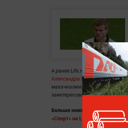
А ранее Life.ru писал, что
четыре
Александра Кокорина
. Заполуч
махачкалинское «Динамо» и «Р
заинтересованность демонстри
Больше новостей о матчах, тур
«Спорт» на Life.ru
.