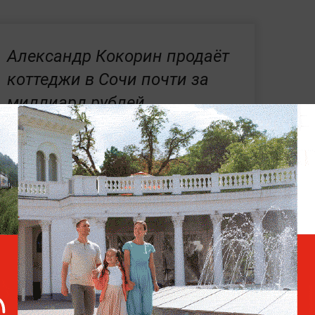
Александр Кокорин продаёт
коттеджи в Сочи почти за
миллиард рублей
 клуба РПЛ хотят заполучить 35-летнего
ить ветерана не прочь «Оренбург», «Акрон»,
одина». Самую высокую
рует московская команда.
нирах и спортсменах —
читайте в разделе