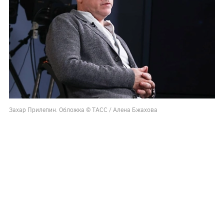
Захар Прилепин. Обложка © ТАСС / Алена Бжахова