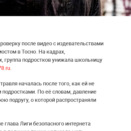
проверку после видео с издевательствами
остом в Тосно. На кадрах,
х, группа подростков унижала школьницу
78.ru
.
травля началась после того, как ей не
 подростками. По её словам, давление
юю подругу, о которой распространяли
е глава Лиги безопасного интернета