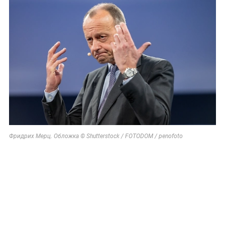
Фридрих Мерц. Обложка © Shutterstock / FOTODOM / penofoto