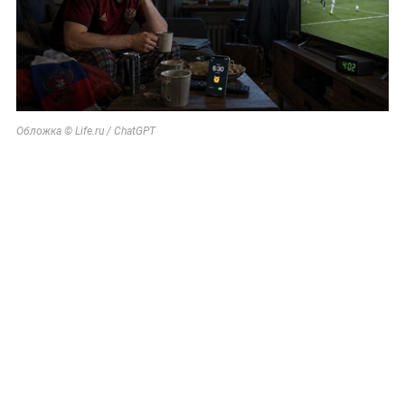
Обложка © Life.ru / ChatGPT