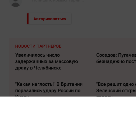
Авторизоваться
НОВОСТИ ПАРТНЕРОВ
Увеличилось число
Соседов: Пугаче
задержанных за массовую
безнадежно пос
драку в Челябинске
"Какая наглость!" В Британии
"Все решит одно 
поразились удару России по
Зеленский откр
Киеву
правду