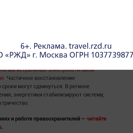
Жители Егорьевска несут
цветы и игрушки к дому, где
при атаке ВСУ погиб
младенец
У на магистральные электросети были
ия
. Частичное восстановление
о сроки могут сдвинуться. В регионе
ния, энергетики стабилизируют систему,
ктричество.
ниях и работе правоохранителей —
читайте
u
.