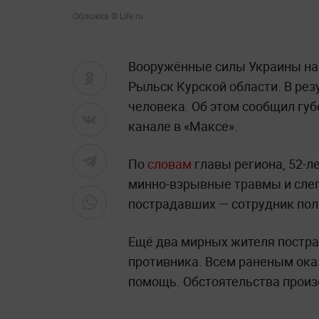
Обложка © Life.ru
Вооружённые силы Украины нан
Рыльск Курской области. В рез
человека. Об этом сообщил гу
канале в «Максе».
По
словам
главы региона, 52-л
минно-взрывные травмы и сле
пострадавших — сотрудник пол
Ещё два мирных жителя постра
противника. Всем раненым ок
помощь. Обстоятельства прои