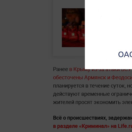
Ранее
в Крыму из-за атаки ВС
обесточены Армянск и Феодос
планируется в течение суток, н
действуют временные ограниче
жителей просят экономить эле
Всё о происшествиях, задержа
в разделе «Криминал» на Life.r