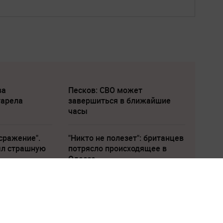
ва
Песков: СВО может
тарела
завершиться в ближайшие
часы
сражение".
"Никто не полезет": британцев
ыл страшную
потрясло происходящее в
Одессе
Загрузка...