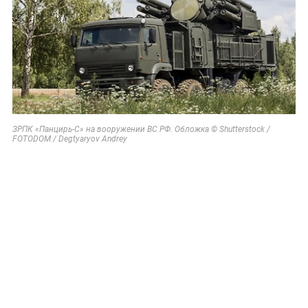
ЗРПК «Панцирь-С» на вооружении ВС РФ. Обложка © Shutterstock /
FOTODOM / Degtyaryov Andrey