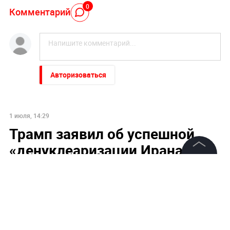
0
Комментарий
Авторизоваться
1 июля, 14:29
Трамп заявил об успешной
«денуклеаризации Ирана»
©
2026
News Media Holding.
Все права защищены
Информация