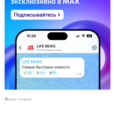
Борис Эльфанд