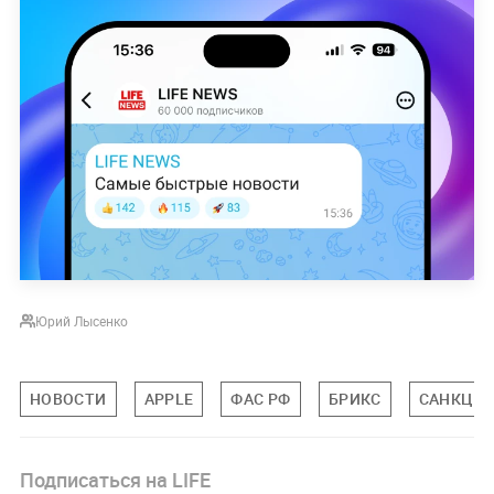
Юрий Лысенко
НОВОСТИ
APPLE
ФАС РФ
БРИКС
САНКЦИИ
Подписаться на LIFE