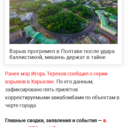
Взрыв прогремел в Полтаве после удара
баллистикой, мишень держат в тайне
Ранее мэр Игорь Терехов сообщил о серии
взрывов в Харькове
. По его данным,
зафиксировано пять прилётов
корректируемыми авиабомбами по объектам в
черте города.
Главные сводки, заявления и события —
в