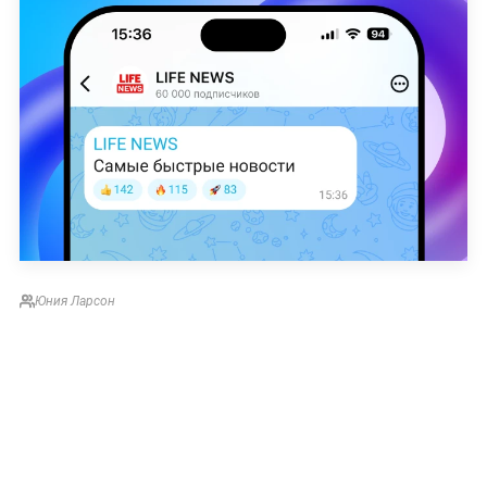
Юния Ларсон