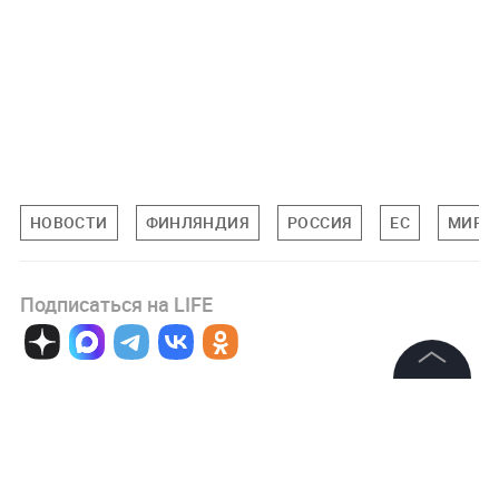
НОВОСТИ
ФИНЛЯНДИЯ
РОССИЯ
ЕС
МИРО
Подписаться на LIFE
0
Комментарий
©
2026
News Media Holding.
Все права защищены