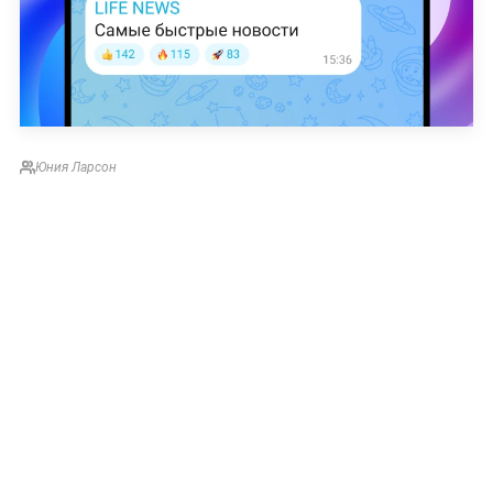
Юния Ларсон