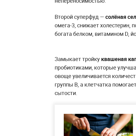
непереносимостью.
Второй суперфуд —
солёная се
омега-3, снижает холестерин, п
богата белком, витамином D, й
Замыкает тройку
квашеная ка
пробиотиками, которые улучша
овоще увеличивается количест
группы B, а клетчатка помогае
сытости.