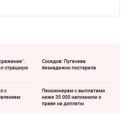
сражение".
Соседов: Пугачева
ыл страшную
безнадежно постарела
л с
Пенсионерам с выплатами
явлением
ниже 35 000 напомнили о
праве на доплаты