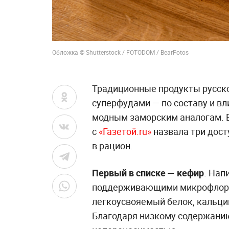
Обложка © Shutterstock / FOTODOM / BearFotos
Традиционные продукты русско
суперфудами — по составу и вл
модным заморским аналогам. В
с
«Газетой.ru»
назвала три дост
в рацион.
Первый в списке — кефир
. Нап
поддерживающими микрофлору 
легкоусвояемый белок, кальций
Благодаря низкому содержанию