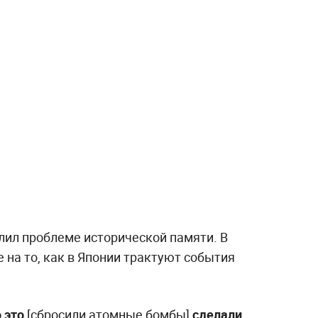
лил проблеме исторической памяти. В
е на то, как в Японии трактуют события
о это
[сбросили атомные бомбы]
сделали