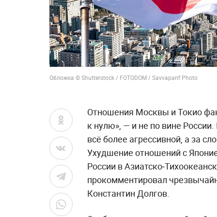
Обложка © Shutterstock / FOTODOM / Savvapanf Photo
Отношения Москвы и Токио фак
к нулю», — и не по вине России
всё более агрессивной, а за с
Ухудшение отношений с Японие
России в Азиатско‑Тихоокеанско
прокомментировал чрезвычайн
Константин Долгов.