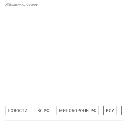
Владимир Озеров
НОВОСТИ
ВС РФ
МИНОБОРОНЫ РФ
ВСУ
С