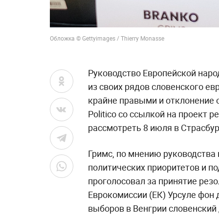
Обложка © Gettyimages / Thierry Monasse
Руководство Европейской наро
из своих рядов словенского ев
крайне правыми и отклонение о
Politico со ссылкой на проект 
рассмотреть 8 июля в Страсбур
Гримс, по мнению руководства 
политических приоритетов и по
проголосовал за принятие рез
Еврокомиссии (ЕК) Урсуле фон д
выборов в Венгрии словенский