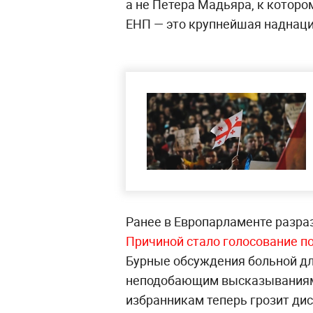
а не Петера Мадьяра, к которо
ЕНП — это крупнейшая наднаци
Ранее в Европарламенте разраз
Причиной стало голосование по
Бурные обсуждения больной дл
неподобающим высказываниям 
избранникам теперь грозит ди