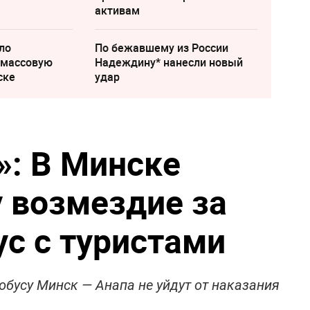
активам
ло
По бежавшему из России
 массовую
Надеждину* нанесли новый
ске
удар
о»: В Минске
 возмездие за
ус с туристами
обусу Минск — Анапа не уйдут от наказания