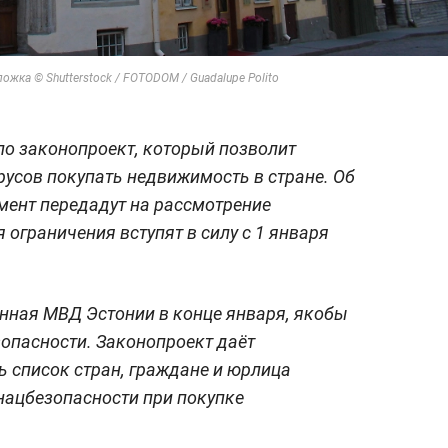
жка © Shutterstock / FOTODOM / Guadalupe Polito
ло законопроект, который позволит
русов покупать недвижимость в стране. Об
мент передадут на рассмотрение
я ограничения вступят в силу с 1 января
нная МВД Эстонии в конце января, якобы
опасности. Законопроект даёт
ь список стран, граждане и юрлица
нацбезопасности при покупке