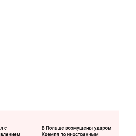
л с
В Польше возмущены ударом
явлением
Кремля по иностранным