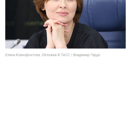
Елена Ксенофонтова. Обложка © ТАСС / Владимир Гердо