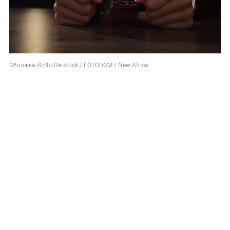
Обложка © Shutterstock / FOTODOM / New Africa