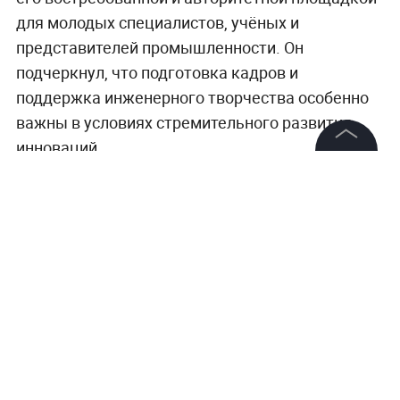
для молодых специалистов, учёных и
представителей промышленности. Он
подчеркнул, что подготовка кадров и
поддержка инженерного творчества особенно
важны в условиях стремительного развития
инноваций.
©
2026
News Media Holding.
Все права защищены
Больше актуальных событий в режиме
реального времени —
читайте в разделе
«Последние новости» на Life.ru.
Информация
Контакты
Редакция
Правовая информация
Политика обработки персональных данных