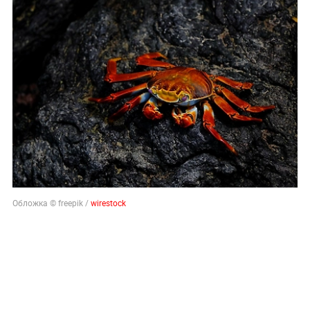
Обложка © freepik /
wirestock