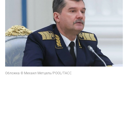
Обложка © Михаил Метцель/POOL/ТАСС