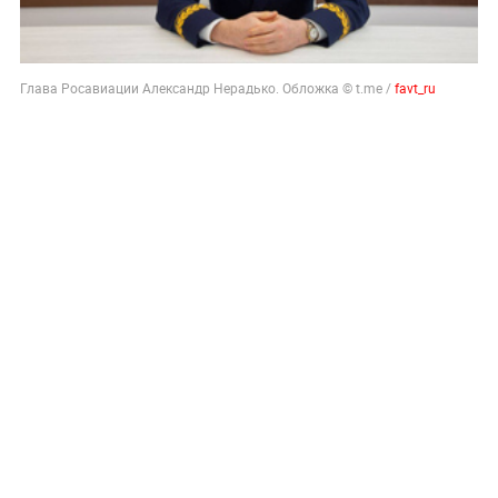
Глава Росавиации Александр Нерадько. Обложка © t.me /
favt_ru