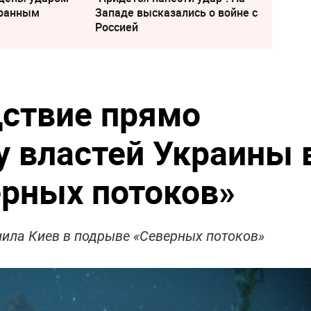
транным
Западе высказались о войне с
Россией
ствие прямо
у властей Украины 
рных потоков»
нила Киев в подрыве «Северных потоков»