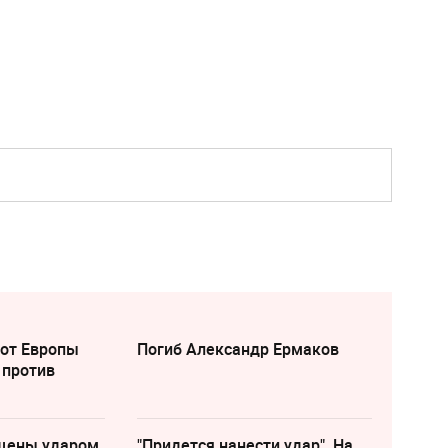
 от Европы
Погиб Александр Ермаков
 против
щены ударом
"Придется нанести удар". На