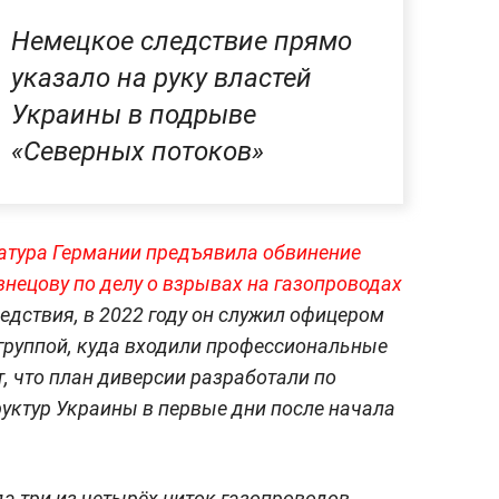
Немецкое следствие прямо
указало на руку властей
Украины в подрыве
«Северных потоков»
атура Германии предъявила обвинение
нецову по делу о взрывах на газопроводах
ледствия, в 2022 году он служил офицером
группой, куда входили профессиональные
, что план диверсии разработали по
уктур Украины в первые дни после начала
да три из четырёх ниток газопроводов