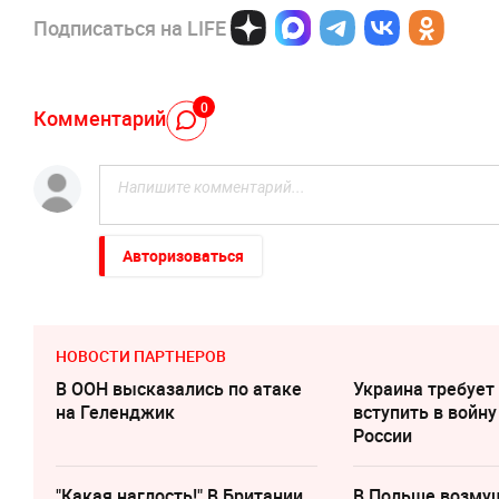
Подписаться на LIFE
0
Комментарий
Авторизоваться
НОВОСТИ ПАРТНЕРОВ
В ООН высказались по атаке
Украина требует
на Геленджик
вступить в войну
России
"Какая наглость!" В Британии
В Польше возму