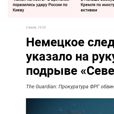
поразились удару России по
Кремля по инос
Киеву
активам
2 июля, 15:53
Немецкое след
указало на рук
подрыве «Севе
The Guardian: Прокуратура ФРГ обви