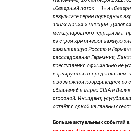
«Северный поток — 1» и «Север
результате серии подводных в
зонах Дании и Швеции. Диверси
международного терроризма, пр
из строя критически важную эн
связывавшую Россию и Герман
расследования Германии, Дании
преступления официально не ус
варьируются от предполагаемо
с возможной координацией со 
обвинений в адрес США и Вели
стороной. Инцидент, усугубивши
остаётся одной из главных геоп
Больше актуальных событий в
разделе «Последние новости» на