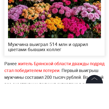
Мужчина выиграл 514 млн и одарил
цветами бывших коллег
Ранее
житель Брянской области дважды подряд
стал победителем лотереи
. Первый выигрыш
мужчины составил 200 тысяч рублей. Во второй
раз счастливчик получил суперприз в размере
©
2026
News Media Holding.
более 13,5 миллиона рублей.
Все права защищены
Важнейшие новости о социальных проектах,