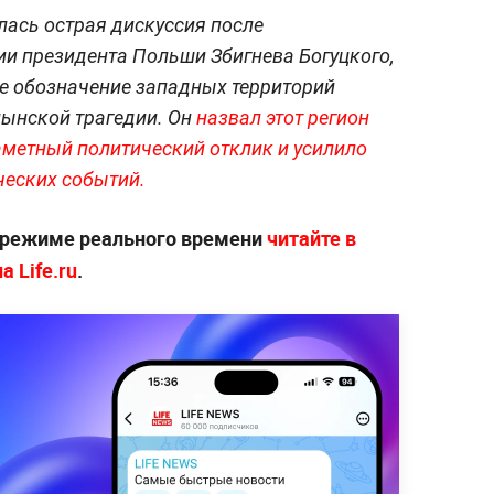
ась острая дискуссия после
и президента Польши Збигнева Богуцкого,
е обозначение западных территорий
лынской трагедии. Он
назвал этот регион
аметный политический отклик и усилило
ческих событий.
 режиме реального времени
читайте в
 Life.ru
.