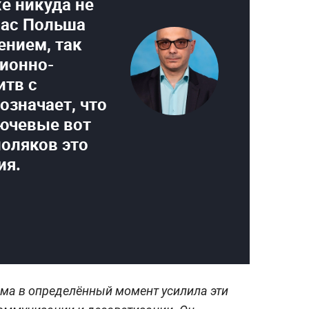
е никуда не
час Польша
ением, так
ионно-
итв с
 означает, что
лючевые вот
поляков это
ия.
ама в определённый момент усилила эти