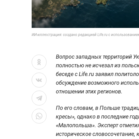
ИИ-иллюстрация: создано редакцией Life.ru с использование
Вопрос западных территорий У
полностью не исчезал из польск
беседе с Life.ru заявил полито
обсуждение возможного исполь
отношении этих регионов.
По его словам, в Польше тради
кресы», однако в последние го
«Малопольша». Эксперт отметил,
историческое словосочетание, 