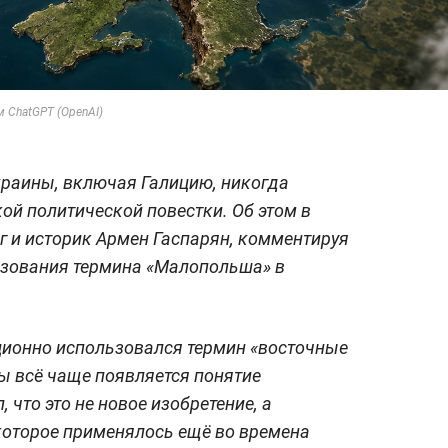
м ChatGPT (OpenAI)
краины, включая Галицию, никогда
ой политической повестки. Об этом в
лог и историк Армен Гаспарян, комментируя
зования термина «Малопольша» в
ционно использовался термин «восточные
ды всё чаще появляется понятие
 что это не новое изобретение, а
которое применялось ещё во времена