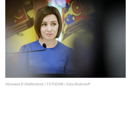
Обложка © Shutterstock / FOTODOM / Ducu Rodionoff