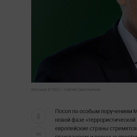
Обложка © ТАСС / Сергей Савостьянов
Посол по особым поручениям 
новой фазе «террористической 
европейские страны стремятся
гражданских и военные прест