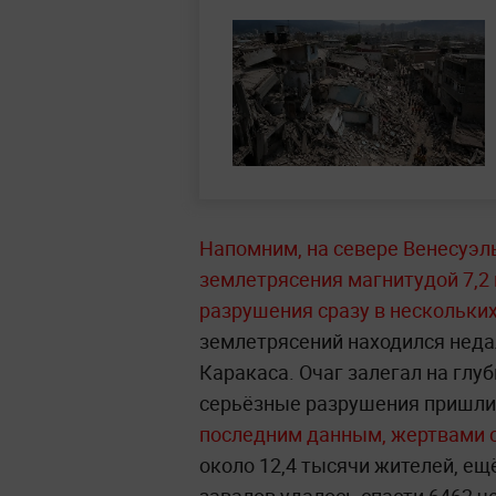
Напомним, на севере Венесуэ
землетрясения магнитудой 7,2
разрушения сразу в нескольки
землетрясений находился недал
Каракаса. Очаг залегал на глу
серьёзные разрушения пришли
последним данным, жертвами с
около 12,4 тысячи жителей, ещ
завалов удалось спасти 6462 ч