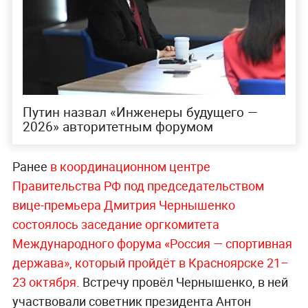
Путин назвал «Инженеры будущего —
2026» авторитетным форумом
Ранее
в координационном центре
Правительства РФ под председательством
вице-премьера Дмитрия Чернышенко
состоялось заседание оргкомитета
Международного форума «Россия — спортивная
держава», который пройдёт в Красноярске 21–
23 октября
. Встречу провёл Чернышенко, в ней
участвовали советник президента Антон