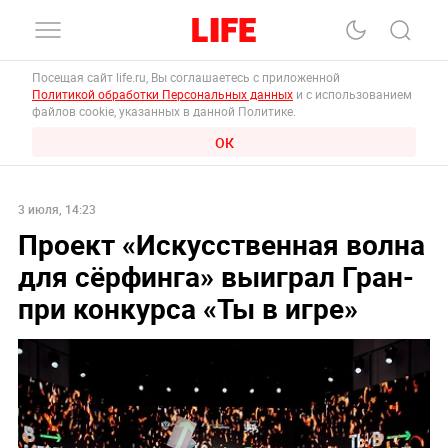
Посещая сайт life.ru, Вы соглашаетесь с приложенной
Политикой обработки Персональных данных
и с использованием
файлов cookie, указанных в данной Политике.
ОК
3 июля, 14:23
Проект «Искусственная волна
для сёрфинга» выиграл Гран-
при конкурса «Ты в игре»