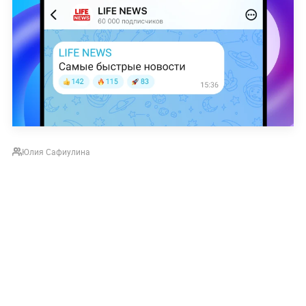
Юлия Сафиулина