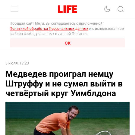
Посещая сайт life.ru, Вы соглашаетесь с приложенной
Политикой обработки Персональных данных
и с использованием
файлов cookie, указанных в данной Политике.
ОК
3 июля, 17:23
Медведев проиграл немцу
Штруффу и не сумел выйти в
четвёртый круг Уимблдона