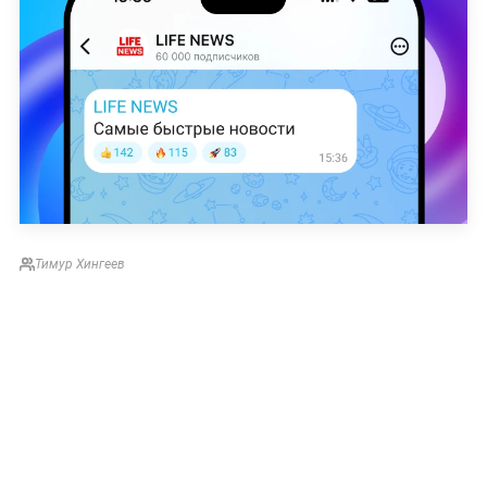
Тимур Хингеев