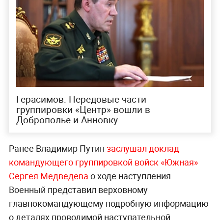
Герасимов: Передовые части
группировки «Центр» вошли в
Доброполье и Анновку
Ранее Владимир Путин
заслушал доклад
командующего группировкой войск «Южная»
Сергея Медведева
о ходе наступления.
Военный представил верховному
главнокомандующему подробную информацию
о деталях проводимой наступательной