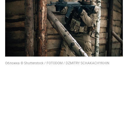
Обложка © Shutterstock / FOTODOM / DZMITRY SCHAKACHYKHIN