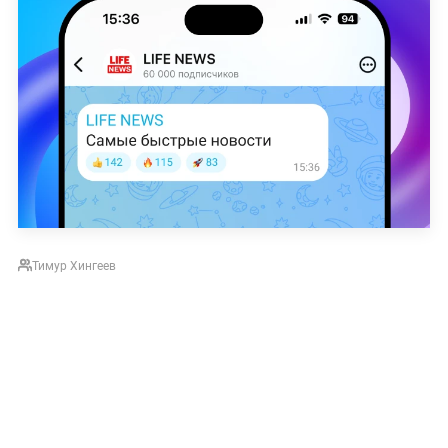
Тимур Хингеев