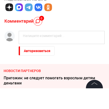
0
Комментарий
Авторизоваться
НОВОСТИ ПАРТНЕРОВ
Пригожин: не следует помогать взрослым детям
деньгами
©
2026
News Media Holding.
Соседов: Пугачева безнадежно постарела
Все права защищены
Неизвестное существо утащило 15-летнего рыбака на