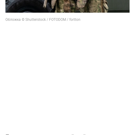
Обложка © Shutterstock / FOTODOM / fortton