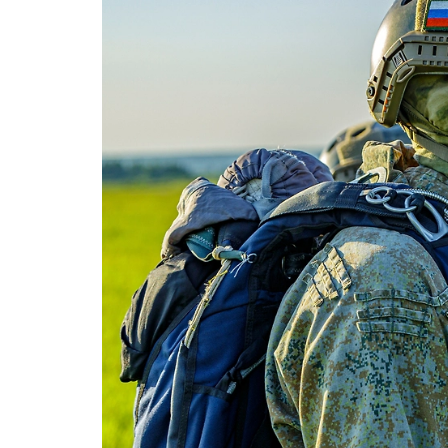
Герасимов: Бо
успешно продв
Белого Колоде