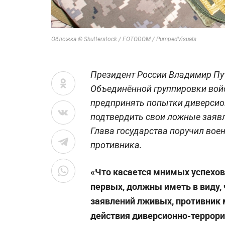
Обложка © Shutterstock / FOTODOM / PumpedVisuals
Президент России Владимир Пут
Объединённой группировки войс
предпринять попытки диверсио
подтвердить свои ложные заяв
Глава государства поручил во
противника.
«Что касается мнимых успехов 
первых, должны иметь в виду, 
заявлений лживых, противник
действия диверсионно-террори