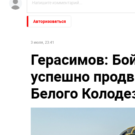
Авторизоваться
НОВОСТИ ПАРТНЕРОВ
"Никто не полезет": британцев
"Все решит одно 
потрясло происходящее в
Зеленский откр
Одессе
правду
Слуцкий выступил с
В Польше возму
прощальным заявлением
Кремля по инос
активам
3 июля, 23:41