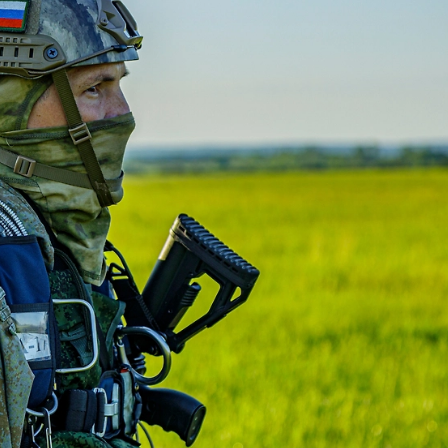
йцы «Севера»
игаются у Сум и
зя