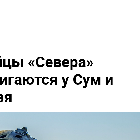
сражение".
Дело убитых в Таиланде
ыл страшную
россиян прекратило череду
убийств
щены ударом
Катастрофа в Киеве:
транным
Зеленский уже покинул
Украину