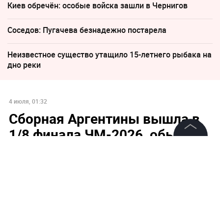
Киев обречён: особые войска зашли в Чернигов
Соседов: Пугачева безнадежно постарела
Неизвестное существо утащило 15-летнего рыбака на
дно реки
4 июля, 01:32
Сборная Аргентины вышла в
1/8 финала ЧМ-2026, обыграв
Кабо-Верде
©
2026
News Media Holding.
Все права защищены
Информация
Контакты