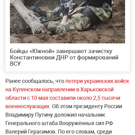
Бойцы «Южной» завершают зачистку
Константиновки ДНР от формирований
ВСУ
Ранее сообщалось, что
потери украинских войск
на Купянском направлении в Харьковской
области с 10 мая составили около 2,5 тысячи
военнослужащих.
Об этом президенту России
Владимиру Путину доложил начальник
Генерального штаба Вооружённых сил РФ
Валерий Герасимов. По его словам, среди