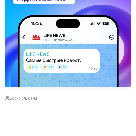
Борис Эльфанд