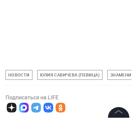
НОВОСТИ
ЮЛИЯ САВИЧЕВА (ПЕВИЦА)
ЗНАМЕНИТ
Подписаться на LIFE
0
Комментарий
©
2026
News Media Holding.
Все права защищены