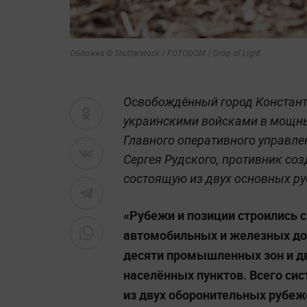
Обложка © Shutterstock / FOTODOM / Drop of Light
Освобождённый город Констан
украинскими войсками в мощны
Главного оперативного управле
Сергея Рудского, противник со
состоящую из двух основных ру
«Рубежи и позиции строились с
автомобильных и железных дор
десяти промышленных зон и д
населённых пунктов. Всего си
из двух оборонительных рубеж