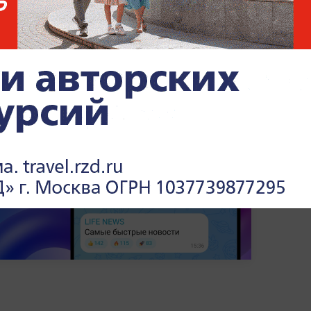
омышленный и транспортный узел. И сейчас
й, открывающей выход на завершающий
 региона.
е спецоперации —
в разделе «СВО» на