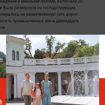
аждений и минными полями, включала 20
и была развёрнута на господствующих
 опиралось на разветвлённую сеть дорог,
 десять промышленных зон и двенадцать
ов.
Генштаб РФ сообщил о
более чем 50 узлах обороны
ВСУ в Константиновке
в ДНР открывает российским войскам
реплённому району
украинской армии на
нской агломерации. Константиновка — это