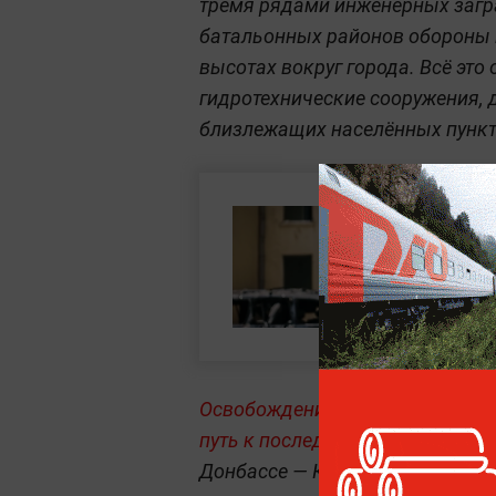
тремя рядами инженерных загр
батальонных районов обороны 
высотах вокруг города. Всё это
гидротехнические сооружения,
близлежащих населённых пункт
Освобождение Константиновки 
путь к последнему крупному ук
Донбассе — Краматорско-Славя