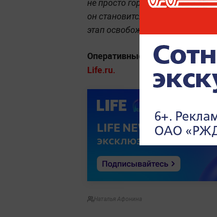
не просто город, а крупный пр
он становится ключевой точко
этап освобождения донбасского
Оперативные материалы о ход
Life.ru.
Наталья Афонина