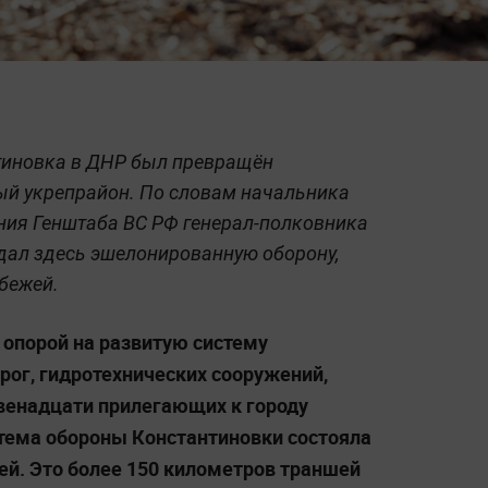
тиновка в ДНР был превращён
й укрепрайон. По словам начальника
ния Генштаба ВС РФ генерал-полковника
здал здесь эшелонированную оборону,
бежей.
 опорой на развитую систему
ог, гидротехнических сооружений,
венадцати прилегающих к городу
стема обороны Константиновки состояла
ей. Это более 150 километров траншей